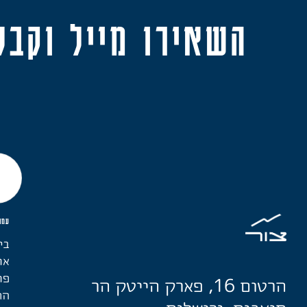
השאירו מייל וקבל
עמו
בי
או
פר
הרטום 16, פארק הייטק הר
הת