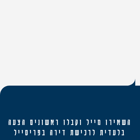
פינוי בינוי שמואל הנביא, ירושלים
שכונת סנהדריה, ירושלים
השאירו מייל וקבלו ראשונים הצעה
בלעדית לרכישת דירה בפריסייל